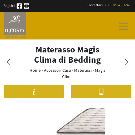
Contattaci:
+39 019 480248
Seguici:
Materasso Magis
Clima di Bedding
Home
-
Accessori Casa
-
Materassi
-
Magis
Clima