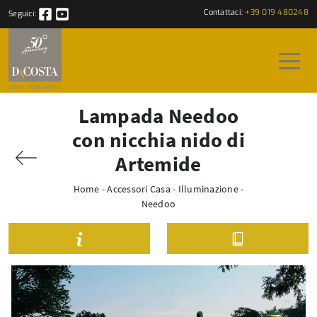
Contattaci:
+39 019 480248
Seguici:
Lampada Needoo
con nicchia nido di
Artemide
Home
-
Accessori Casa
-
Illuminazione
-
Needoo