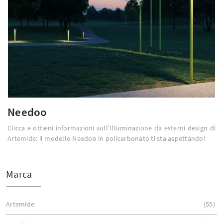
Needoo
Clicca e ottieni informazioni sull'Illuminazione da esterni design di
Artemide: il modello Needoo in policarbonato ti sta aspettando!
Marca
Artemide
55