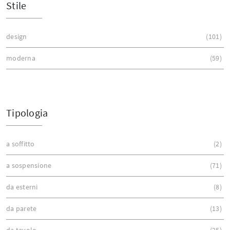
Stile
design
101
moderna
59
Tipologia
a soffitto
2
a sospensione
71
da esterni
8
da parete
13
da tavolo
25