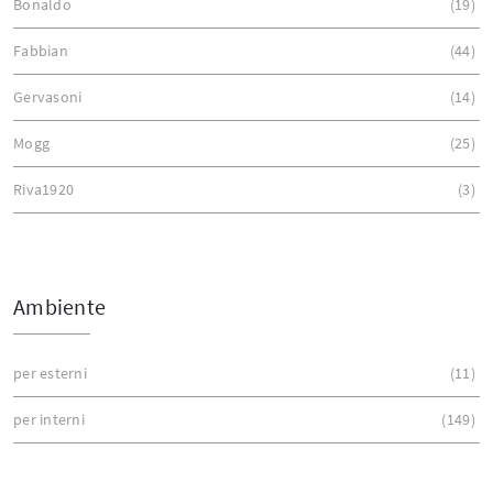
Bonaldo
19
Fabbian
44
Gervasoni
14
Mogg
25
Riva1920
3
Ambiente
per esterni
11
per interni
149