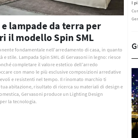
I pi
Cu
Ge
e lampade da terra per
ri il modello Spin SML
G
onente fondamentale nell'arredamento di casa, in quanto
à e stile. Lampada Spin SML di Gervasoni in legno: riesce
nonché completare il valore estetico dell'arredo
occare con mano le più esclusive composizioni arredative
voli e resistenti nel tempo. Il rinomato marchio ti
ua abitazione, risultato di ricerca su materiali di design e
 domestica, Gervasoni produce un Lighting Design
 per la tecnologia.