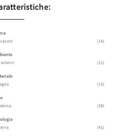
aratteristiche:
rca
vasoni
14
biente
 esterni
11
eriale
legno
15
le
derna
59
ologia
terra
41