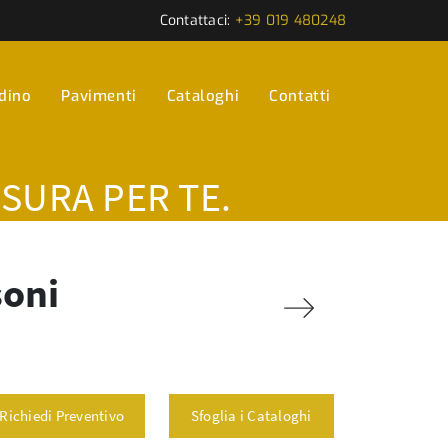
Contattaci:
+39 019 480248
rdino
Pavimenti
Cataloghi
Contatti
ISURA PER TE.
soni
Richiedi Preventivo
Sfoglia i Cataloghi