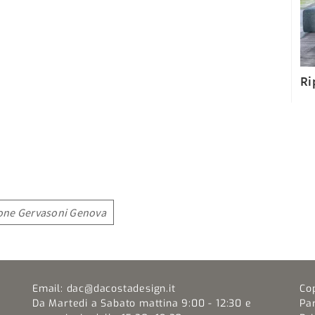
Ri
ione Gervasoni Genova
Email:
dac@dacostadesign.it
Co
Da Martedi a Sabato mattina 9:00 - 12:30 e
Pa