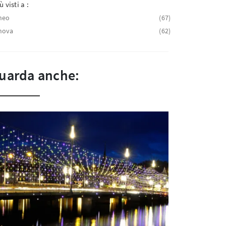
ù visti a :
neo
67
nova
62
uarda anche: