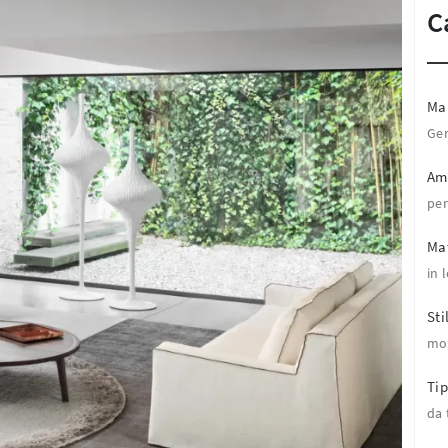
C
Ma
Ger
Am
per
Mat
in 
Sti
mo
Tip
da 