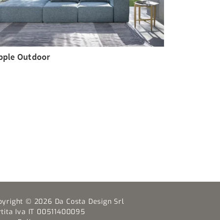
pple Outdoor
pyright © 2026 Da Costa Design Srl
rtita Iva IT 00511400095