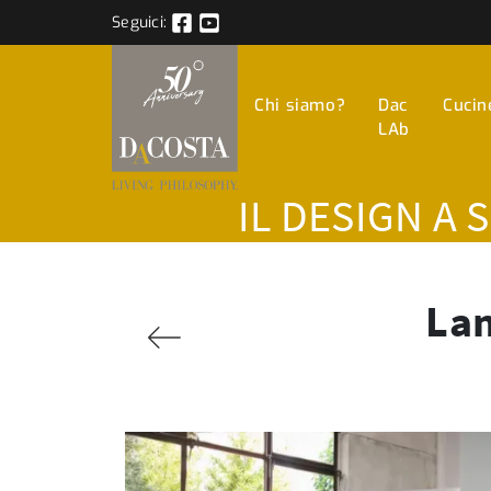
Seguici:
Chi siamo?
Dac
Cucin
LAb
IL DESIGN A 
Lam