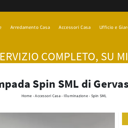
e
Arredamento Casa
Accessori Casa
Ufficio e Gia
SERVIZIO COMPLETO, SU M
pada Spin SML di Gerva
Home
-
Accessori Casa
-
Illuminazione
-
Spin SML