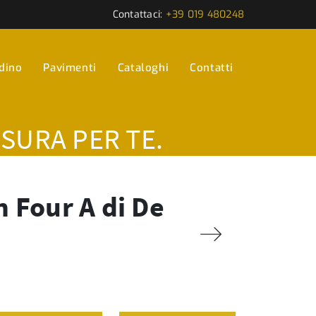
Contattaci:
+39 019 480248
rdino
Pavimenti
Cataloghi
Contatti
ISURA PER TE.
 Four A di De