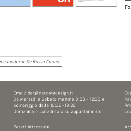
Fo
ine moderne De Rosso Cuneo
Email:
dac@dacostadesign.it
Co
Da Martedi a Sabato mattina 9:00 - 12:30 e
Pa
pomeriggio dalle 15:30 -19:30
Pri
Domenica e Lunedi solo su appuntamento
Coo
Pareti Attrezzate
Ar