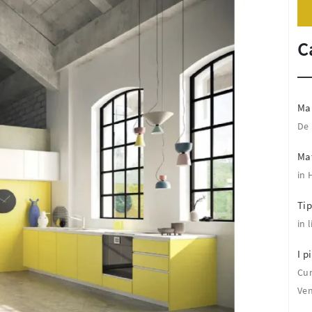
C
Ma
De
Mat
in 
Tip
in 
I pi
Cu
Ven