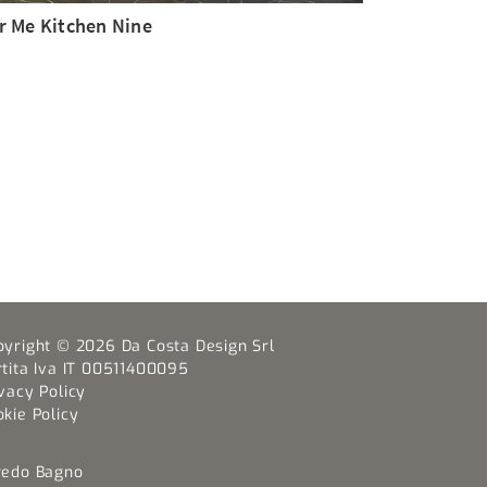
r Me Kitchen Nine
pyright © 2026 Da Costa Design Srl
rtita Iva IT 00511400095
vacy Policy
kie Policy
redo Bagno