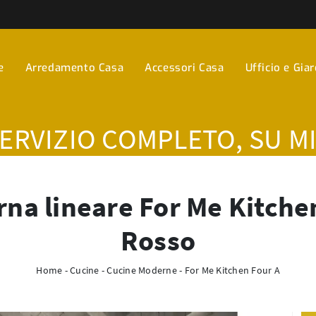
e
Arredamento Casa
Accessori Casa
Ufficio e Gia
SERVIZIO COMPLETO, SU M
na lineare For Me Kitchen
Rosso
Home
-
Cucine
-
Cucine Moderne
-
For Me Kitchen Four A