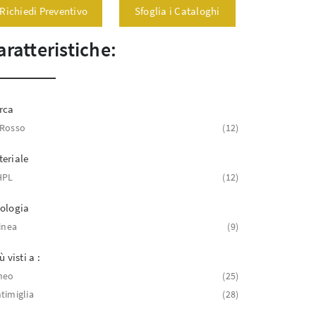
Richiedi Preventivo
Sfoglia i Cataloghi
aratteristiche:
rca
 Rosso
12
eriale
HPL
12
ologia
linea
9
ù visti a :
neo
25
timiglia
28