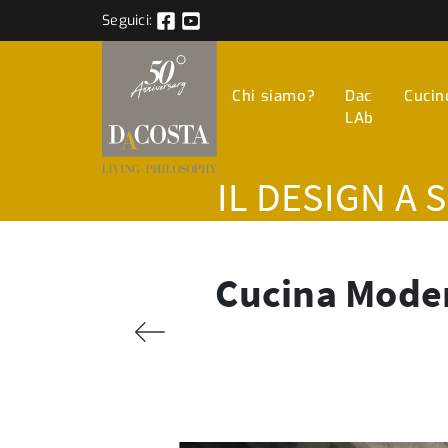
Seguici:
Chi siamo?
Dac
Cucin
LAb
IL DESIGN A 
Cucina Moder