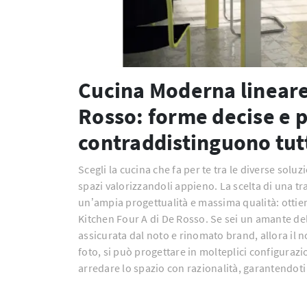
Cucina Moderna lineare
Rosso: forme decise e 
contraddistinguono tutt
Scegli la cucina che fa per te tra le diverse soluz
spazi valorizzandoli appieno. La scelta di una t
un’ampia progettualità e massima qualità: ottie
Kitchen Four A di De Rosso. Se sei un amante de
assicurata dal noto e rinomato brand, allora il n
foto, si può progettare in molteplici configurazion
arredare lo spazio con razionalità, garantendoti l