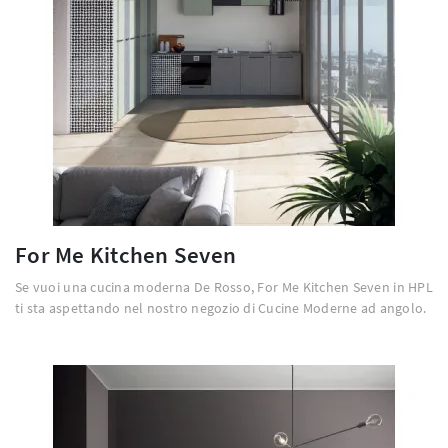
For Me Kitchen Seven
Se vuoi una cucina moderna De Rosso, For Me Kitchen Seven in HPL
ti sta aspettando nel nostro negozio di Cucine Moderne ad angolo.