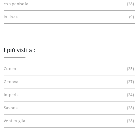
con penisola
28
in linea
9
I più visti a :
Cuneo
25
Genova
27
Imperia
24
Savona
28
Ventimiglia
28