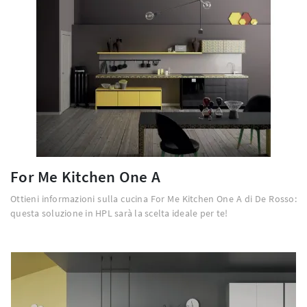
For Me Kitchen One A
Ottieni informazioni sulla cucina For Me Kitchen One A di De Rosso:
questa soluzione in HPL sarà la scelta ideale per te!