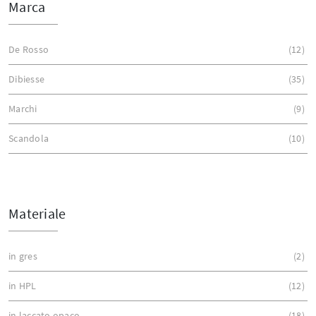
Marca
De Rosso
12
Dibiesse
35
Marchi
9
Scandola
10
Materiale
in gres
2
in HPL
12
in laccato opaco
18