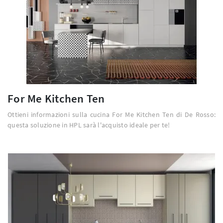
For Me Kitchen Ten
Ottieni informazioni sulla cucina For Me Kitchen Ten di De Rosso:
questa soluzione in HPL sarà l'acquisto ideale per te!