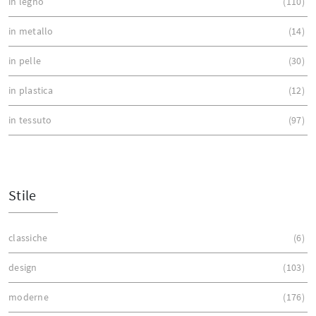
in legno
110
in metallo
14
in pelle
30
in plastica
12
in tessuto
97
Stile
classiche
6
design
103
moderne
176