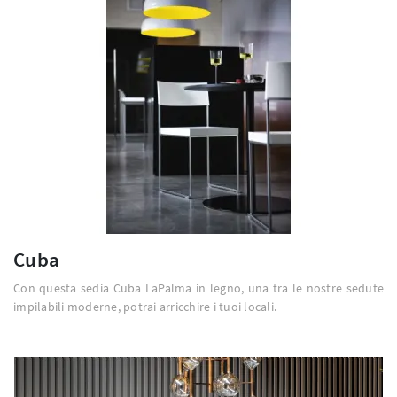
Cuba
Con questa sedia Cuba LaPalma in legno, una tra le nostre sedute
impilabili moderne, potrai arricchire i tuoi locali.