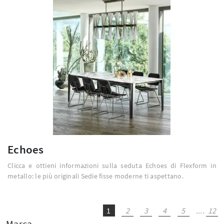
Echoes
Clicca e ottieni informazioni sulla seduta Echoes di Flexform in
metallo: le più originali Sedie fisse moderne ti aspettano.
1
2
3
4
5
....
12
Marca