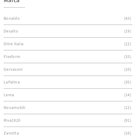
Bonaldo
43
Desalto
19
Ditre Italia
12
Flexform
33
Gervasoni
10
LaPalma
35
Lema
14
Novamobili
12
Riva1920
91
Zanotta
16