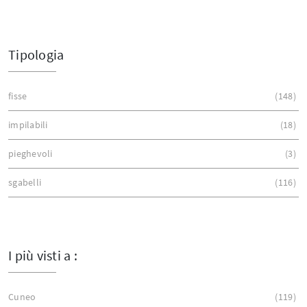
Tipologia
fisse
148
impilabili
18
pieghevoli
3
sgabelli
116
I più visti a :
Cuneo
119