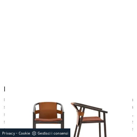
Negozio di Sedie
Il comfort di una sedia varia in base allo schienale e alla
struttura, che devono garantire un buon appoggio per la
schiena e la possibilità di sollevarsi dalla sedia con comodità,
seguendo le tue esigenze. Nella zona pranzo, anche se
organizzata nel soggiorno, le Sedie sono presenze
-
Privacy
Cookie
Gestisci i consensi
caratterizzanti: attrezzano gli spazi arricchendone l'estetica,