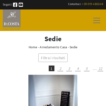
Contattaci:
+39 019 480248
Seguici:
Sedie
Home
-
Arredamento Casa
-
Sedie
Filtra i risultati
1
2
3
4
5
....
12