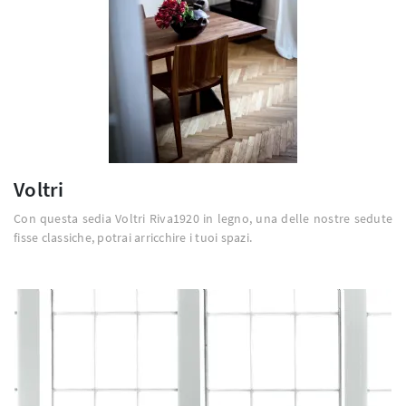
Voltri
Con questa sedia Voltri Riva1920 in legno, una delle nostre sedute
fisse classiche, potrai arricchire i tuoi spazi.