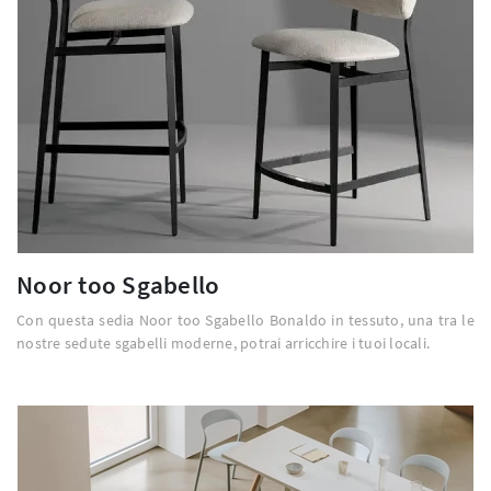
Noor too Sgabello
Con questa sedia Noor too Sgabello Bonaldo in tessuto, una tra le
nostre sedute sgabelli moderne, potrai arricchire i tuoi locali.