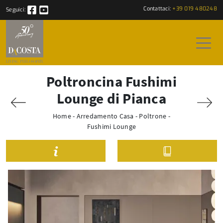
Contattaci:
+39 019 480248
Seguici:
Poltroncina Fushimi
Lounge di Pianca
Home
-
Arredamento Casa
-
Poltrone
-
Fushimi Lounge