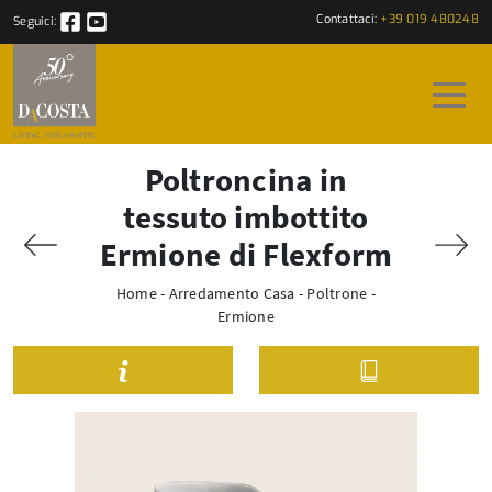
Contattaci:
+39 019 480248
Seguici:
Poltroncina in
tessuto imbottito
Ermione di Flexform
Home
-
Arredamento Casa
-
Poltrone
-
Ermione