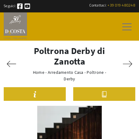
Contattaci:
+39 019 480248
Seguici:
Poltrona Derby di
Zanotta
Home
-
Arredamento Casa
-
Poltrone
-
Derby