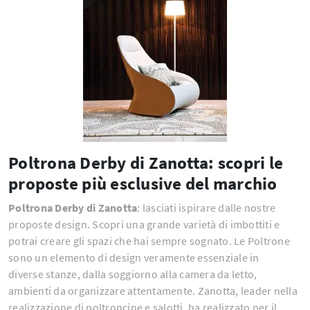
Poltrona Derby di Zanotta: scopri le
proposte più esclusive del marchio
Poltrona Derby di Zanotta
: lasciati ispirare dalle nostre
proposte design. Scopri una grande varietà di imbottiti e
potrai creare gli spazi che hai sempre sognato. Le Poltrone
sono un elemento di design veramente essenziale in
diverse stanze, dalla soggiorno alla camera da letto,
ambienti da organizzare attentamente. Zanotta, leader nella
realizzazione di poltroncine e salotti, ha realizzato per il