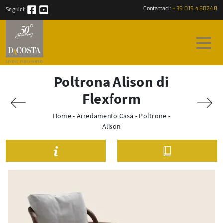
Contattaci:
+39 019 480248
Seguici:
Poltrona Alison di
Flexform
Home
-
Arredamento Casa
-
Poltrone
-
Alison