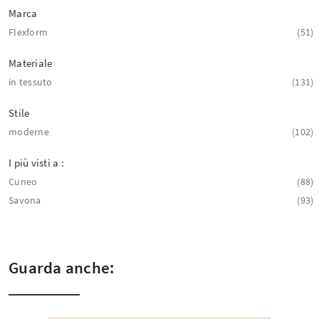
Marca
Flexform
51
Materiale
in tessuto
131
Stile
moderne
102
I più visti a :
Cuneo
88
Savona
93
Guarda anche: