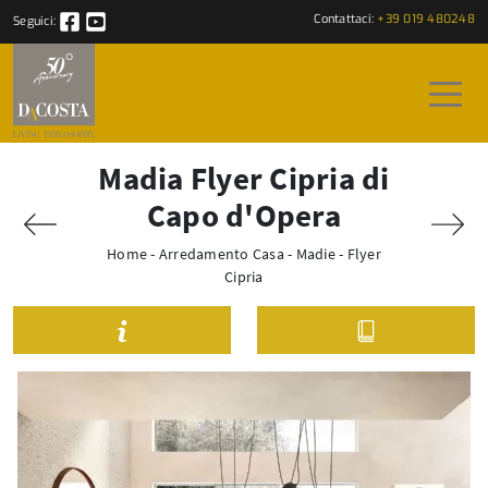
Contattaci:
+39 019 480248
Seguici:
Madia Flyer Cipria di
Capo d'Opera
Home
-
Arredamento Casa
-
Madie
-
Flyer
Cipria