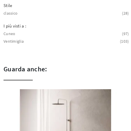
Stile
classico
28
I più visti a :
Cuneo
97
Ventimiglia
103
Guarda anche: