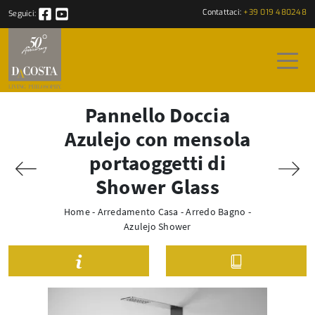
Contattaci:
+39 019 480248
Seguici:
Pannello Doccia
Azulejo con mensola
portaoggetti di
Shower Glass
Home
-
Arredamento Casa
-
Arredo Bagno
-
Azulejo Shower