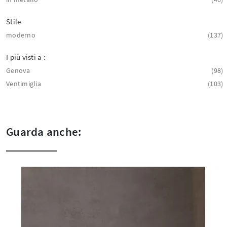
Stile
moderno
137
I più visti a :
Genova
98
Ventimiglia
103
Guarda anche: