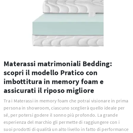
Materassi matrimoniali Bedding:
scopri il modello Pratico con
imbottitura in memory foam e
assicurati il riposo migliore
Tra i Materassi in memory foam che potrai visionare in prima
persona in showroom, ciascuno sceglierà quello ideale per
sé, per potersi godere il sonno più profondo. La grande
esperienza del marchio gli permette di raggiungere con i
suoi prodotti di qualità un alto livello in fatto di performance