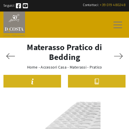
Contattaci:
+39 019 480248
Seguici:
Materasso Pratico di
Bedding
Home
-
Accessori Casa
-
Materassi
-
Pratico