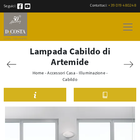
Contattaci:
+39 019 480248
Seguici:
Lampada Cabildo di
Artemide
Home
-
Accessori Casa
-
Illuminazione
-
Cabildo