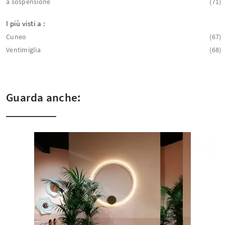
a sospensione
71
I più visti a :
Cuneo
67
Ventimiglia
68
Guarda anche: