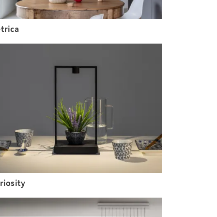
trica
riosity