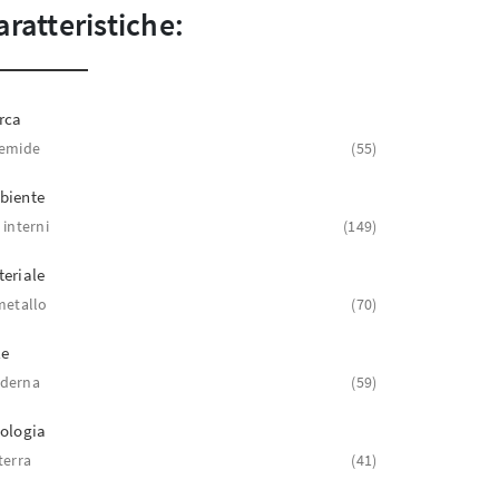
aratteristiche:
rca
temide
55
biente
 interni
149
eriale
metallo
70
le
derna
59
ologia
terra
41