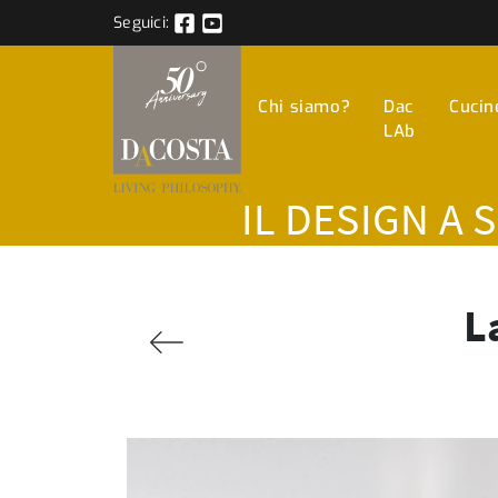
Seguici:
Chi siamo?
Dac
Cucin
LAb
IL DESIGN A 
L