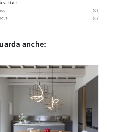
ù visti a :
neo
67
nova
62
uarda anche: