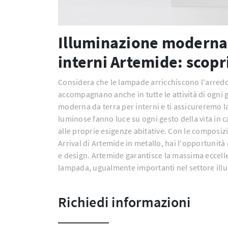
Illuminazione moderna 
interni Artemide: scopri
Considera che le lampade arricchiscono l'arredo 
accompagnano anche in tutte le attività di ogni 
moderna da terra per interni e ti assicureremo l
luminose fanno luce su ogni gesto della vita in 
alle proprie esigenze abitative. Con le compos
Arrival di Artemide in metallo, hai l'opportunità
e design. Artemide garantisce la massima eccelle
lampada, ugualmente importanti nel settore ill
Richiedi informazioni