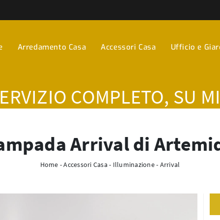
e
Arredamento Casa
Accessori Casa
Ufficio e Gia
SERVIZIO COMPLETO, SU M
ampada Arrival di Artemi
Home
-
Accessori Casa
-
Illuminazione
-
Arrival