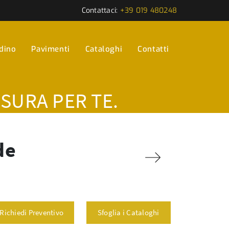
Contattaci:
+39 019 480248
rdino
Pavimenti
Cataloghi
Contatti
ISURA PER TE.
de
Richiedi Preventivo
Sfoglia i Cataloghi