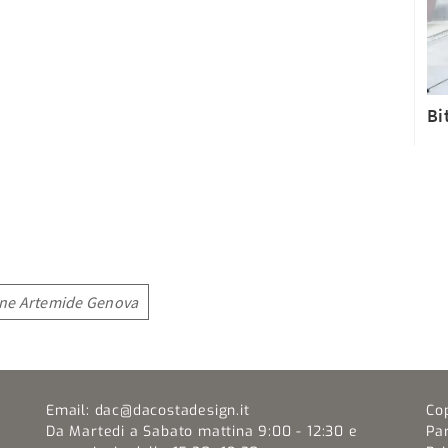
Bi
one Artemide Genova
Email:
dac@dacostadesign.it
Co
Da Martedi a Sabato mattina 9:00 - 12:30 e
Pa