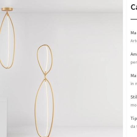
C
Ma
Ar
Am
per
Mat
in 
Sti
mo
Tip
da 