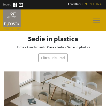
Contattaci:
+39 019 480248
Seguici:
Sedie in plastica
Home
-
Arredamento Casa
-
Sedie
-
Sedie in plastica
Filtra i risultati