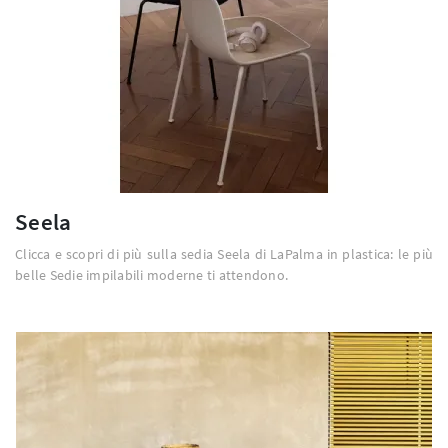
Seela
Clicca e scopri di più sulla sedia Seela di LaPalma in plastica: le più
belle Sedie impilabili moderne ti attendono.