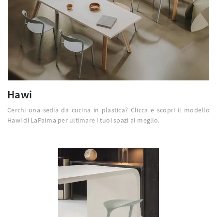
Hawi
Cerchi una sedia da cucina in plastica? Clicca e scopri il modello
Hawi di LaPalma per ultimare i tuoi spazi al meglio.