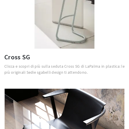
Cross SG
Clicca e scopri di più sulla seduta Cross SG di LaPalma in plastica: le
più originali Sedie sgabelli design ti attendono.