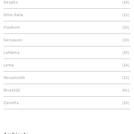
Desalto
19
Ditre Italia
12
Flexform
33
Gervasoni
10
LaPalma
35
Lema
14
Novamobili
12
Riva1920
91
Zanotta
16