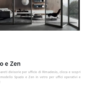
o e Zen
areti divisorie per ufficio di Rimadesio, clicca e scopri
 modello Spazio e Zen in vetro per uffici operativi e
!