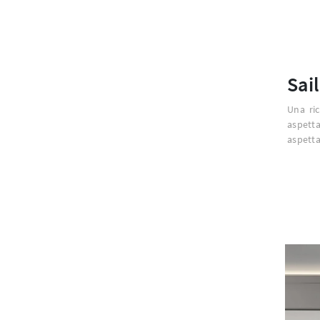
Sai
Una ric
aspett
aspett