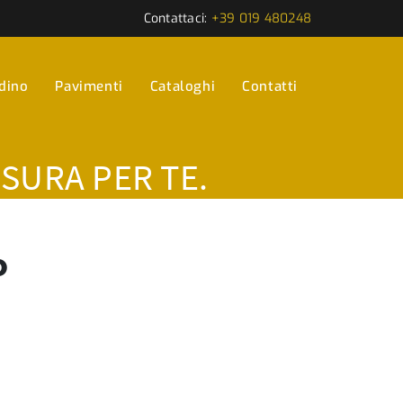
Contattaci:
+39 019 480248
rdino
Pavimenti
Cataloghi
Contatti
ISURA PER TE.
o