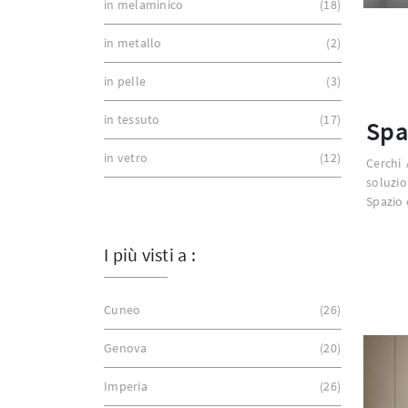
in melaminico
18
in metallo
2
in pelle
3
in tessuto
17
Spa
in vetro
12
Cerchi 
soluzio
Spazio e
I più visti a :
Cuneo
26
Genova
20
Imperia
26