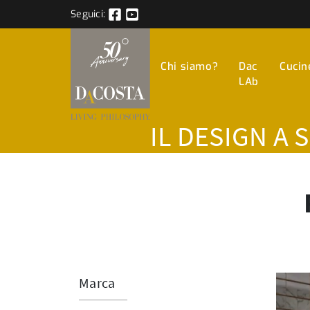
Seguici:
Chi siamo?
Dac
Cucin
LAb
IL DESIGN A 
Marca