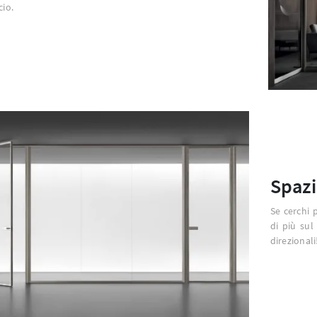
cio.
Spazi
Se cerchi p
di più sul
direzionali