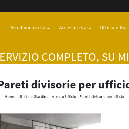
e
Arredamento Casa
Accessori Casa
Ufficio e Gia
SERVIZIO COMPLETO, SU M
Pareti divisorie per uffici
Home
-
Ufficio e Giardino
-
Arredo Ufficio
-
Pareti divisorie per ufficio