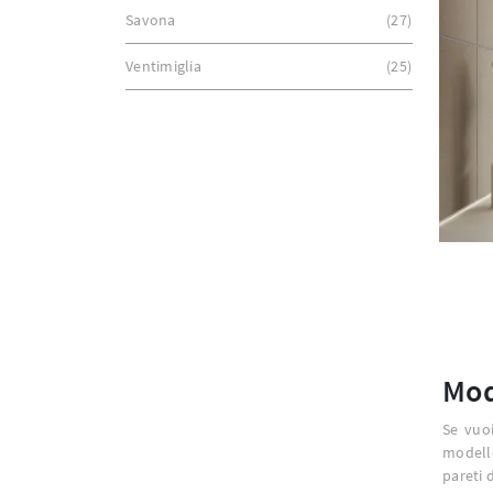
Savona
27
Ventimiglia
25
Mod
Se vuoi
modell
pareti d