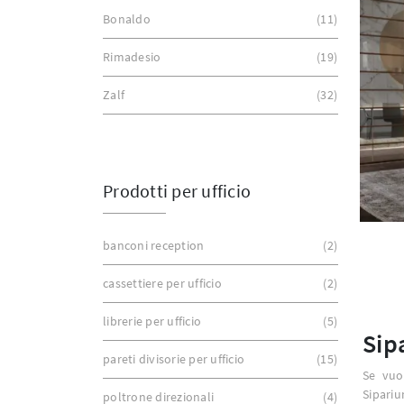
Bonaldo
11
Rimadesio
19
Zalf
32
Prodotti per ufficio
banconi reception
2
cassettiere per ufficio
2
librerie per ufficio
5
Sip
pareti divisorie per ufficio
15
Se vuo
Sipariu
poltrone direzionali
4