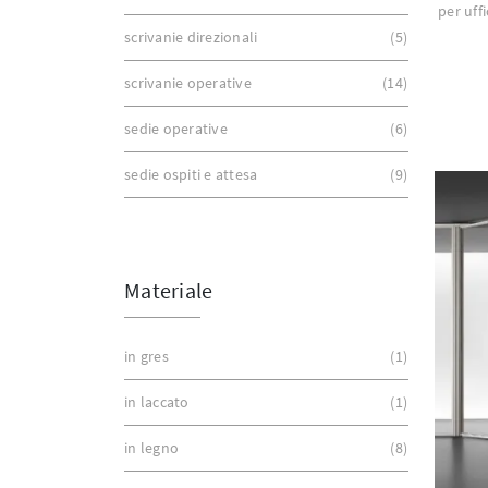
per uffi
scrivanie direzionali
5
scrivanie operative
14
sedie operative
6
sedie ospiti e attesa
9
Materiale
in gres
1
in laccato
1
in legno
8