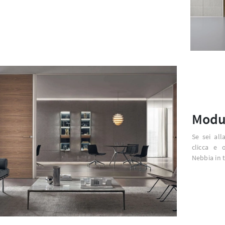
Modu
Se sei all
clicca e 
Nebbia in t