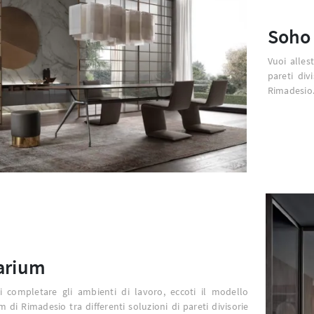
Soho
Vuoi alles
pareti div
Rimadesio
arium
i completare gli ambienti di lavoro, eccoti il modello
m di Rimadesio tra differenti soluzioni di pareti divisorie