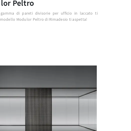
or Peltro
gamma di pareti divisorie per ufficio in laccato ti
l modello Modulor Peltro di Rimadesio ti aspetta!