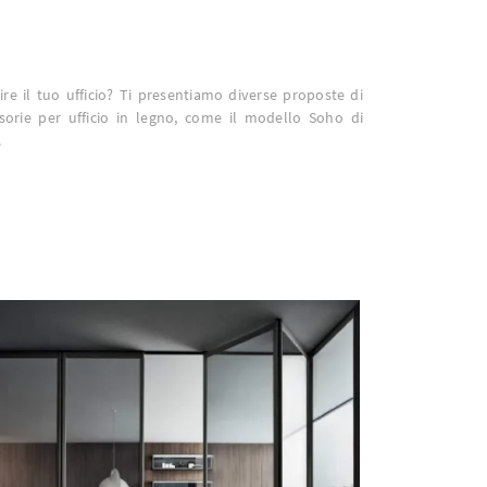
tire il tuo ufficio? Ti presentiamo diverse proposte di
isorie per ufficio in legno, come il modello Soho di
.