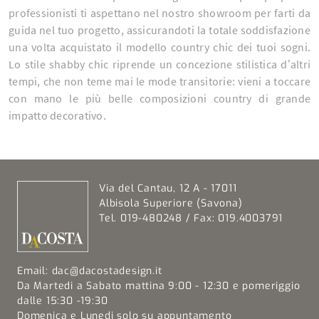
professionisti ti aspettano nel nostro showroom per farti da
guida nel tuo progetto, assicurandoti la totale soddisfazione
una volta acquistato il modello country chic dei tuoi sogni.
Lo stile shabby chic riprende un concezione stilistica d’altri
tempi, che non teme mai le mode transitorie: vieni a toccare
con mano le più belle composizioni country di grande
impatto decorativo.
Via del Cantau, 12 A - 17011
Albisola Superiore (Savona)
Tel. 019-480248 / Fax: 019.4003791
Email:
dac@dacostadesign.it
Da Martedi a Sabato mattina 9:00 - 12:30 e pomeriggio
dalle 15:30 -19:30
Domenica e Lunedi solo su appuntamento