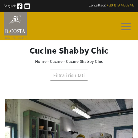
Contattaci:
+39 019 480248
Seguici:
Cucine Shabby Chic
Home
-
Cucine
-
Cucine Shabby Chic
Filtra i risultati