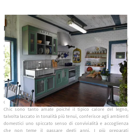
Negozio di Cucine shabby chic
Ideali per personalizzare gli spazi con creatività, le soluzioni
country dai richiami tradizionali sono pensate per risolvere
le più differenti necessità di praticità ed estetica di
quest'area domestica. Se ci verrai ad incontrare, potrai
scegliere le Cucine Shabby Chic più belle in commercio,
ovvero composizioni connotate dalle linee sinuose
strutturali e dalla presenza del legno anche decapato.
Ricorda che questo è il luogo più vissuto di ogni abitazione:
per creare peculiari atmosfere di charme e accoglienza, le
Cucine Shabby Chic country fanno per te. Le Cucine Shabby
Chic sono tanto amate poiché il tipico calore del legno,
talvolta laccato in tonalità più tenui, conferisce agli ambienti
domestici uno spiccato senso di convivialità e accoglienza
che non teme il passare degli anni. I più preparati