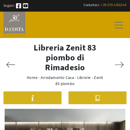
Contattaci:
+39 019 480248
Seguici:
Libreria Zenit 83
piombo di
Rimadesio
Home
-
Arredamento Casa
-
Librerie
-
Zenit
83 piombo