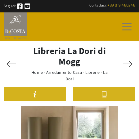
Contattaci:
+39 019 480248
Seguici:
Libreria La Dori di
Mogg
Home
-
Arredamento Casa
-
Librerie
-
La
Dori