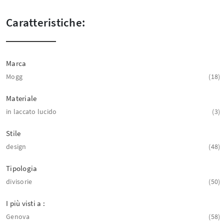
Caratteristiche:
Marca
Mogg
18
Materiale
in laccato lucido
3
Stile
design
48
Tipologia
divisorie
50
I più visti a :
Genova
58