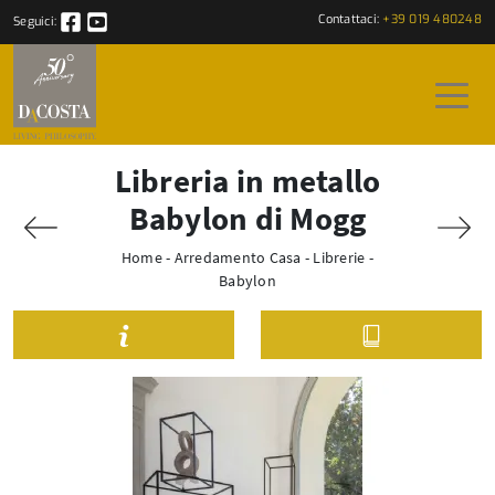
Contattaci:
+39 019 480248
Seguici:
Libreria in metallo
Babylon di Mogg
Home
-
Arredamento Casa
-
Librerie
-
Babylon