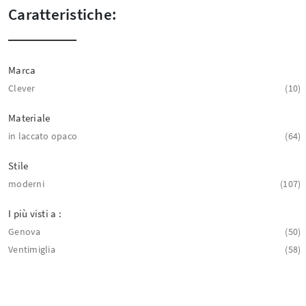
Caratteristiche:
Marca
Clever
10
Materiale
in laccato opaco
64
Stile
moderni
107
I più visti a :
Genova
50
Ventimiglia
58