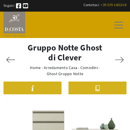
Contattaci:
+39 019 480248
Seguici:
Gruppo Notte Ghost
di Clever
Home
-
Arredamento Casa
-
Comodini
-
Ghost Gruppo Notte