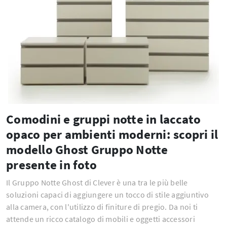
Comodini e gruppi notte in laccato
opaco per ambienti moderni: scopri il
modello Ghost Gruppo Notte
presente in foto
Il Gruppo Notte Ghost di Clever è una tra le più belle
soluzioni capaci di aggiungere un tocco di stile aggiuntivo
alla camera, con l'utilizzo di finiture di pregio. Da noi ti
attende un ricco catalogo di mobili e oggetti accessori