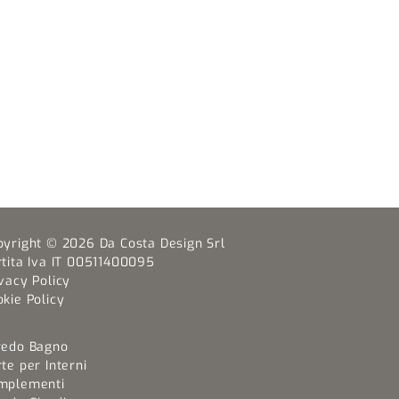
pyright © 2026 Da Costa Design Srl
rtita Iva IT 00511400095
vacy Policy
kie Policy
redo Bagno
te per Interni
mplementi