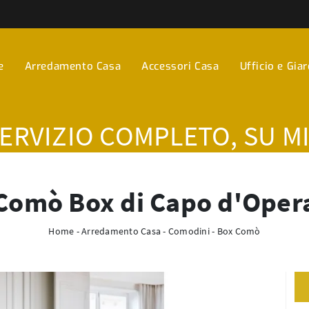
e
Arredamento Casa
Accessori Casa
Ufficio e Gia
SERVIZIO COMPLETO, SU M
Comò Box di Capo d'Oper
Home
-
Arredamento Casa
-
Comodini
-
Box Comò