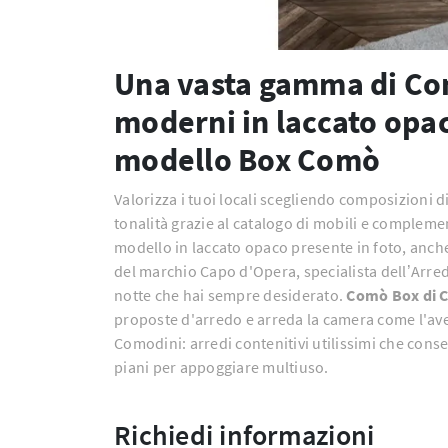
Una vasta gamma di Com
moderni in laccato opac
modello Box Comò
Valorizza i tuoi locali scegliendo composizioni d
tonalità grazie al catalogo di mobili e compleme
modello in laccato opaco presente in foto, anche
del marchio Capo d'Opera, specialista dell’Arred
notte che hai sempre desiderato.
Comò Box di 
proposte d'arredo e arreda la camera come l'ave
Comodini: arredi contenitivi utilissimi che cons
piani per appoggiare multiuso.
Richiedi informazioni