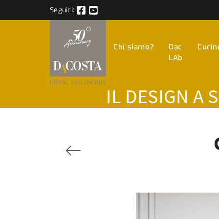
Seguici:
Chi siamo?
Dac
Cucin
LAb
IL DESIGN A 