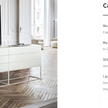
C
Ma
Cap
Mat
in 
Sti
mo
I pi
Ge
Imp