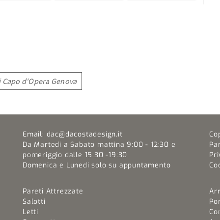
 Capo d'Opera Genova
Email:
dac@dacostadesign.it
Co
Da Martedi a Sabato mattina 9:00 - 12:30 e
Pa
pomeriggio dalle 15:30 -19:30
Pri
Domenica e Lunedi solo su appuntamento
Coo
Pareti Attrezzate
Ar
Salotti
Por
Letti
Co