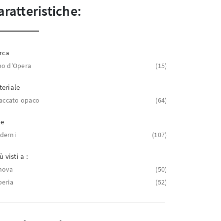
aratteristiche:
rca
o d'Opera
15
eriale
laccato opaco
64
le
derni
107
ù visti a :
nova
50
eria
52