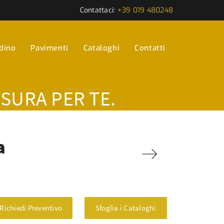
Contattaci:
+39 019 480248
rdino
Pavimenti
Cataloghi
Contatti
ISURA PER TE.
a
Richiedi Preventivo
Sfoglia i Cataloghi