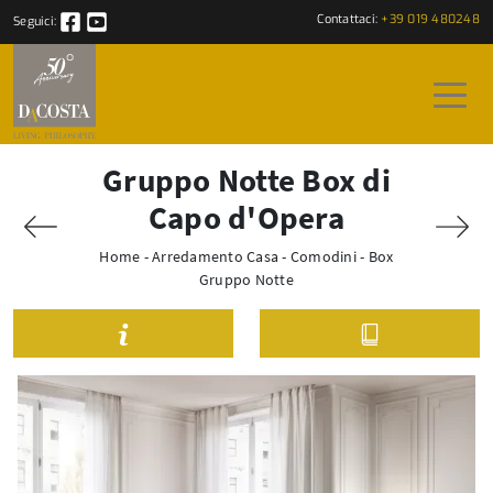
Contattaci:
+39 019 480248
Seguici:
Gruppo Notte Box di
Capo d'Opera
Home
-
Arredamento Casa
-
Comodini
-
Box
Gruppo Notte