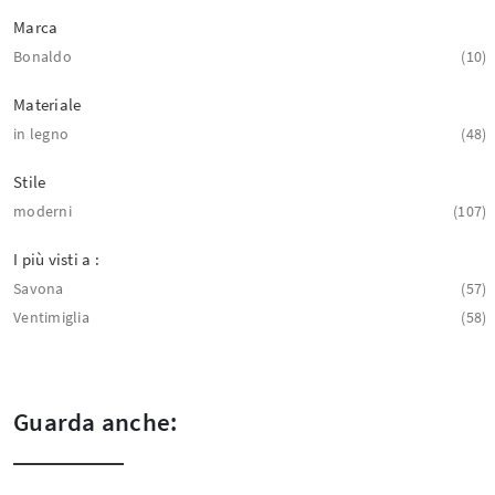
Marca
Bonaldo
10
Materiale
in legno
48
Stile
moderni
107
I più visti a :
Savona
57
Ventimiglia
58
Guarda anche: