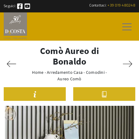
Contattaci:
+39 019 480248
Seguici:
Comò Aureo di
Bonaldo
Home
-
Arredamento Casa
-
Comodini
-
Aureo Comò