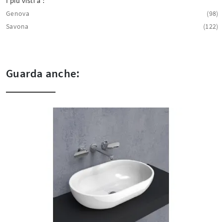
I più visti a :
Genova
98
Savona
122
Guarda anche: