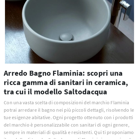
Arredo Bagno Flaminia: scopri una
ricca gamma di sanitari in ceramica,
tra cui il modello Saltodacqua
Con una vasta scelta di composizioni del marchio Flaminia
potrai arredare il bagno nei più piccoli dettagli, risolvendo le
tue esigenze abitative. Ogni progetto ottenuto con i prodotti
del marchio è personalizzabile con sanitari di ogni genere,
sempre in materiali di qualità e resistenti. Qui ti proponiamo