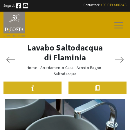
Contattaci:
+39 019 480248
Seguici:
Lavabo Saltodacqua
di Flaminia
Home
-
Arredamento Casa
-
Arredo Bagno
-
Saltodacqua