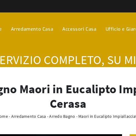
e
Arredamento Casa
Accessori Casa
Ufficio e Gia
SERVIZIO COMPLETO, SU M
no Maori in Eucalipto Imp
Cerasa
ome
-
Arredamento Casa
-
Arredo Bagno
-
Maori in Eucalipto Impiallaccia