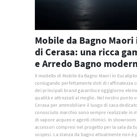
Mobile da Bagno Maori i
di Cerasa: una ricca g
e Arredo Bagno moderno
Il modello di Mobile da Bagno Maori in Eucalipto 
coniugando perfettamente doti di raffinatezza
dei principali brand garantisce oggigiorno elem
qualità e attrezzati al meglio. Nel nostro punto 
Cerasa per ammobiliare il luogo di casa dedicato
conosciuto marchio sono sempre realizzate in mat
di vapore acqueo e agenti chimici. In showroom tr
accessori compresi nel progetto per la sala da b
sospesi. La stanza da bagno attualmente non è pi