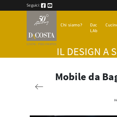
Seguici:
Chi siamo?
Dac
Cucin
LAb
IL DESIGN A 
Mobile da Bag
H