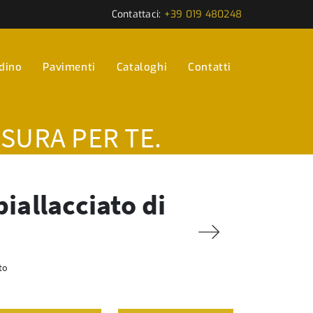
Contattaci:
+39 019 480248
rdino
Pavimenti
Cataloghi
Contatti
ISURA PER TE.
iallacciato di
to