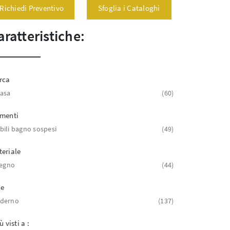
Richiedi Preventivo
Sfoglia i Cataloghi
aratteristiche:
rca
asa
60
ementi
ili bagno sospesi
49
eriale
legno
44
le
derno
137
ù visti a :