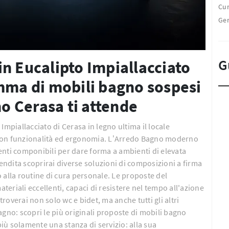
Cu
Ge
G
n Eucalipto Impiallacciato
amma di mobili bagno sospesi
 Cerasa ti attende
Impiallacciato di Cerasa in legno ultima il locale
 con funzionalità ed ergonomia. L’Arredo Bagno moderno
enti componibili per dare forma a ambienti di elevata
vendita scoprirai diverse soluzioni di composizioni a firma
 alla routine di cura personale. Le proposte del
eriali eccellenti, capaci di resistere nel tempo all'azione
overai non solo wc e bidet, ma anche tutti gli altri
agno: scopri le più originali proposte di mobili bagno
ù solamente una stanza di servizio: alla sua