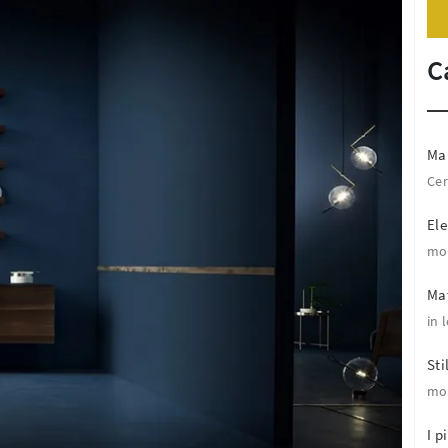
C
Ma
Cer
El
mob
Mat
in 
Sti
mo
I pi