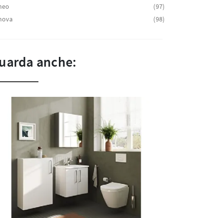
neo
97
nova
98
uarda anche: