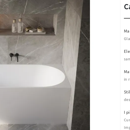
C
Ma
Gla
El
san
Mat
in 
Sti
des
I pi
Cu
Imp