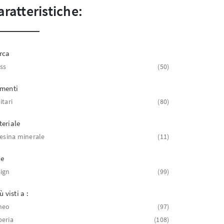
aratteristiche:
rca
ss
50
ementi
itari
80
eriale
resina minerale
11
le
ign
99
ù visti a :
neo
97
eria
108