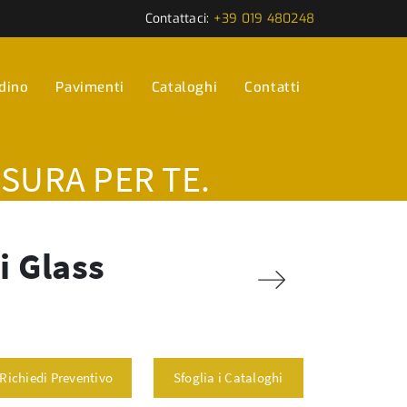
Contattaci:
+39 019 480248
rdino
Pavimenti
Cataloghi
Contatti
ISURA PER TE.
i Glass
Richiedi Preventivo
Sfoglia i Cataloghi