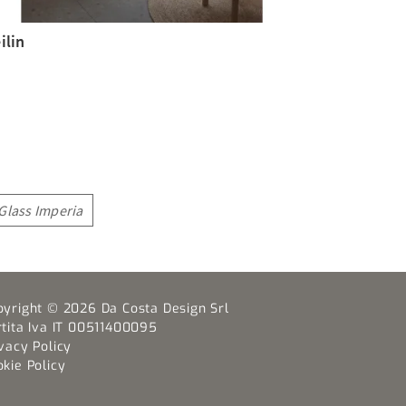
ilin
Glass Imperia
pyright © 2026 Da Costa Design Srl
rtita Iva IT 00511400095
vacy Policy
kie Policy