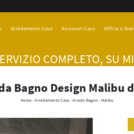
e
Arredamento Casa
Accessori Casa
Ufficio e Gia
SERVIZIO COMPLETO, SU M
da Bagno Design Malibu d
Home
-
Arredamento Casa
-
Arredo Bagno
-
Malibu