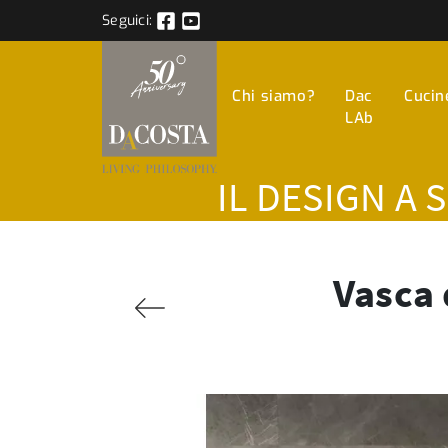
Seguici:
Chi siamo?
Dac
Cucin
LAb
IL DESIGN A 
Vasca 