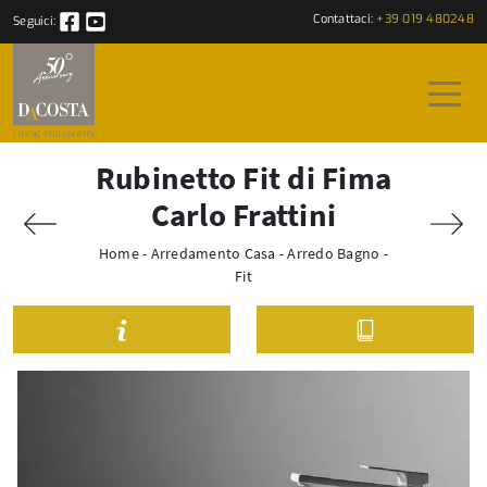
Contattaci:
+39 019 480248
Seguici:
Rubinetto Fit di Fima
Carlo Frattini
Home
-
Arredamento Casa
-
Arredo Bagno
-
Fit