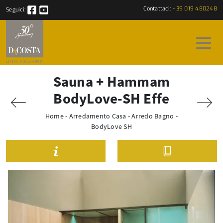
Contattaci:
+39 019 480248
Seguici:
Sauna + Hammam
BodyLove-SH Effe
Home
-
Arredamento Casa
-
Arredo Bagno
-
BodyLove SH