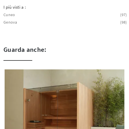
I più visti a :
Cuneo
97
Genova
98
Guarda anche: