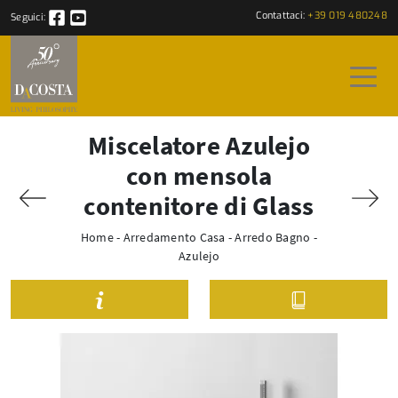
Contattaci:
+39 019 480248
Seguici:
Miscelatore Azulejo
con mensola
contenitore di Glass
Home
-
Arredamento Casa
-
Arredo Bagno
-
Azulejo