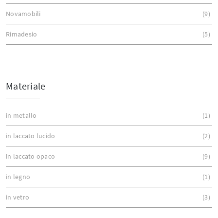
Novamobili
9
Rimadesio
5
Materiale
in metallo
1
in laccato lucido
2
in laccato opaco
9
in legno
1
in vetro
3