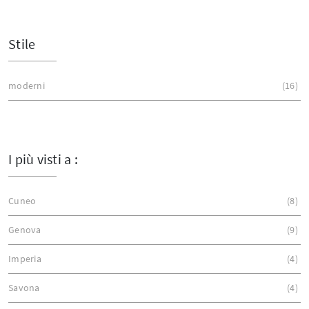
Stile
moderni
16
I più visti a :
Cuneo
8
Genova
9
Imperia
4
Savona
4