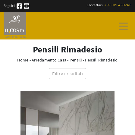
Contattaci:
+39 019 480248
Seguici:
Pensili Rimadesio
Home
-
Arredamento Casa
-
Pensili
-
Pensili Rimadesio
Filtra i risultati