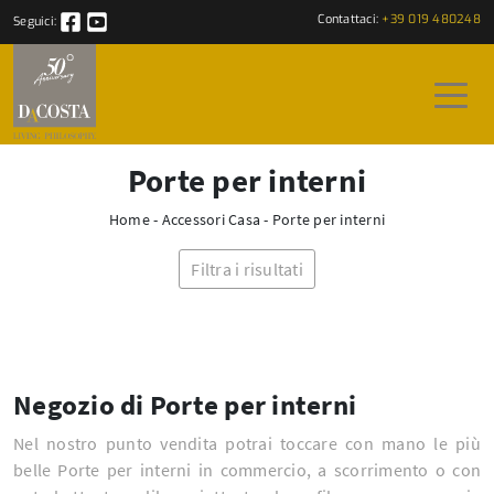
Contattaci:
+39 019 480248
Seguici:
Porte per interni
Home
-
Accessori Casa
-
Porte per interni
Filtra i risultati
Negozio di Porte per interni
Nel nostro punto vendita potrai toccare con mano le più
belle Porte per interni in commercio, a scorrimento o con