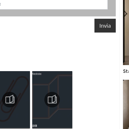
Invia
St