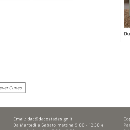
Du
lever Cuneo
Email:
dac@dacostadesign.it
Co
Da Martedi a Sabato mattina 9:00 - 12:30 e
Pa