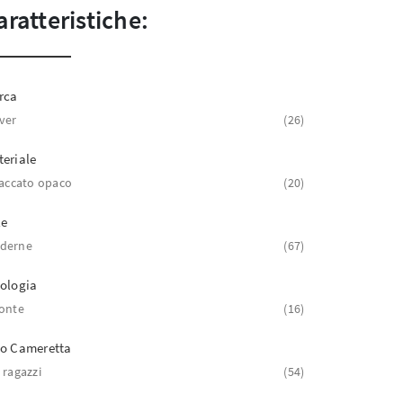
aratteristiche:
rca
ver
26
eriale
laccato opaco
20
le
derne
67
ologia
onte
16
po Cameretta
 ragazzi
54