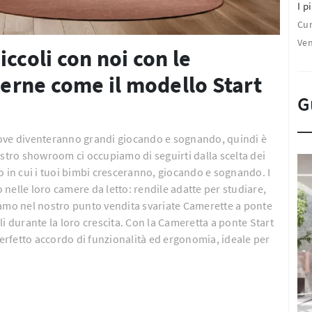
I pi
Cu
Ven
ccoli con noi con le
rne come il modello Start
G
dove diventeranno grandi giocando e sognando, quindi è
ostro showroom ci occupiamo di seguirti dalla scelta dei
o in cui i tuoi bimbi cresceranno, giocando e sognando. I
nelle loro camere da letto: rendile adatte per studiare,
iamo nel nostro punto vendita svariate Camerette a ponte
i durante la loro crescita. Con la Cameretta a ponte Start
perfetto accordo di funzionalità ed ergonomia, ideale per