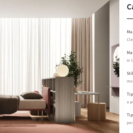
C
Ma
Cle
Mat
in 
Sti
mo
Tip
a p
Ti
per