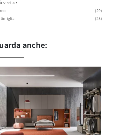
ù visti a :
neo
29
timiglia
28
uarda anche: