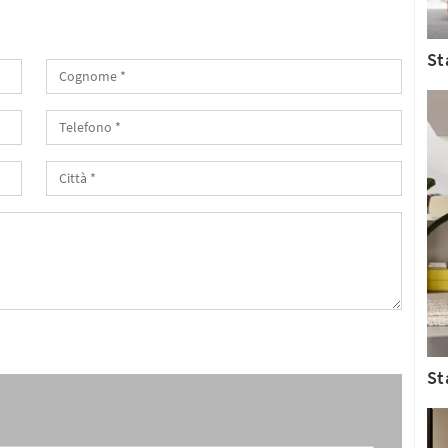
St
St