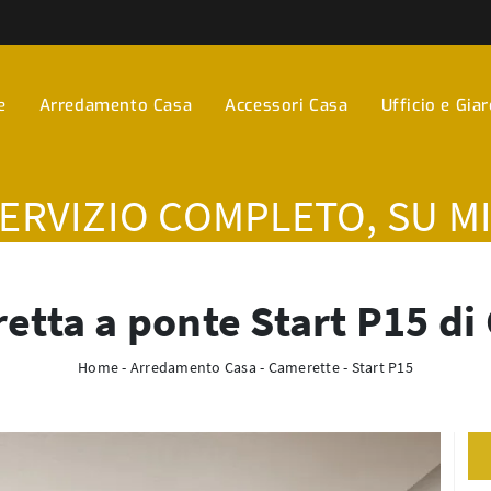
e
Arredamento Casa
Accessori Casa
Ufficio e Gia
SERVIZIO COMPLETO, SU M
tta a ponte Start P15 di
Home
-
Arredamento Casa
-
Camerette
-
Start P15