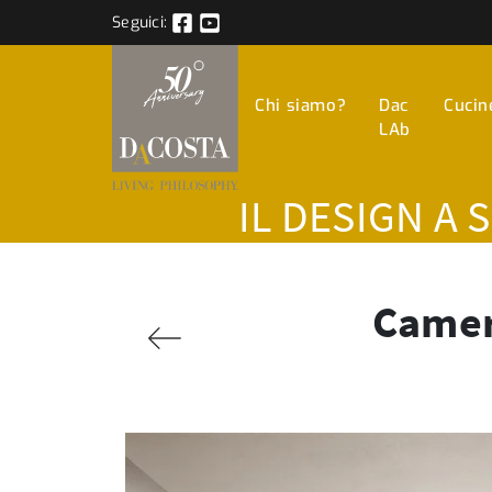
Seguici:
Chi siamo?
Dac
Cucin
LAb
IL DESIGN A 
Camere