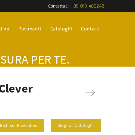
Contattaci:
+39 019 480248
rdino
Pavimenti
Cataloghi
Contatti
ISURA PER TE.
 Clever
Richiedi Preventivo
Sfoglia i Cataloghi