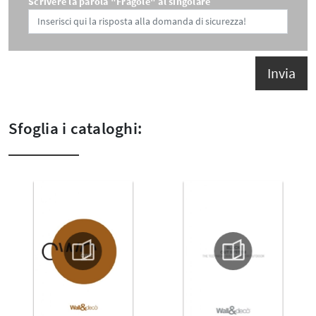
Scrivere la parola "Fragole" al singolare
Invia
Sfoglia i cataloghi: