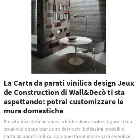
La Carta da parati vinilica design Jeux
de Construction di Wall&Decò ti sta
aspettando: potrai customizzare le
mura domestiche
Possibilità estetiche quasi infinite: dovrai solo sfogare la tua
creatività e acquistare uno dei nostri bellissimi modelli di
Carta da parati vinilica. Con questa soluzione sarà semplice