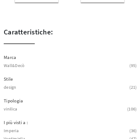
Caratteristiche:
Marca
Wall&Decò
95
Stile
design
21
Tipologia
vinilica
106
I più visti a :
Imperia
36
Ventimiglia
47